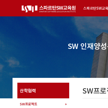
상단메뉴 바로가기
본문 바로가기
본문 하위메뉴 바로가기
하단 바로가기
스파르탄SW교
SW 인재양성
SW프로
산학협력
SW프로젝트